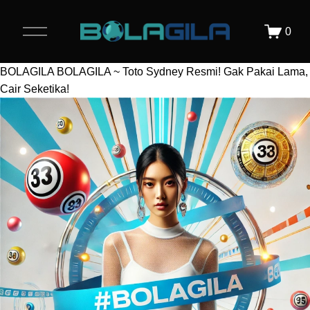
O
0
p
e
n
BOLAGILA
BOLAGILA ~ Toto Sydney Resmi! Gak Pakai Lama,
M
Cair Seketika!
e
n
u