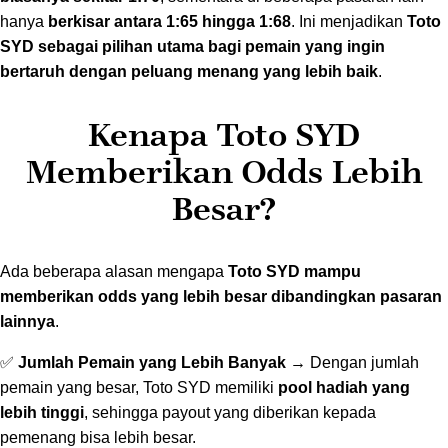
berkisar antara 1:65 hingga 1:68
Toto
hanya
. Ini menjadikan
SYD sebagai pilihan utama bagi pemain yang ingin
bertaruh dengan peluang menang yang lebih baik
.
Kenapa Toto SYD
Memberikan Odds Lebih
Besar?
Toto SYD mampu
Ada beberapa alasan mengapa
memberikan odds yang lebih besar dibandingkan pasaran
lainnya
.
Jumlah Pemain yang Lebih Banyak
✅
→ Dengan jumlah
pool hadiah yang
pemain yang besar, Toto SYD memiliki
lebih tinggi
, sehingga payout yang diberikan kepada
pemenang bisa lebih besar.