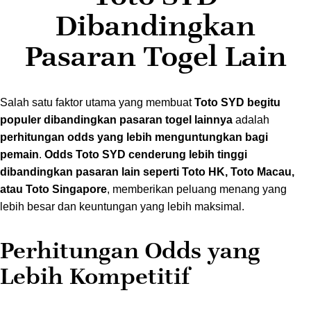
Dibandingkan
Pasaran Togel Lain
Toto SYD begitu
Salah satu faktor utama yang membuat
populer dibandingkan pasaran togel lainnya
adalah
perhitungan odds yang lebih menguntungkan bagi
pemain
Odds Toto SYD cenderung lebih tinggi
.
dibandingkan pasaran lain seperti Toto HK, Toto Macau,
atau Toto Singapore
, memberikan peluang menang yang
lebih besar dan keuntungan yang lebih maksimal.
Perhitungan Odds yang
Lebih Kompetitif