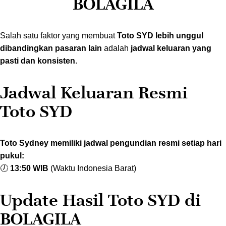
BOLAGILA
Toto SYD lebih unggul
Salah satu faktor yang membuat
dibandingkan pasaran lain
jadwal keluaran yang
adalah
pasti dan konsisten
.
Jadwal Keluaran Resmi
Toto SYD
Toto Sydney memiliki jadwal pengundian resmi setiap hari
pukul:
13:50 WIB
🕖
(Waktu Indonesia Barat)
Update Hasil Toto SYD di
BOLAGILA