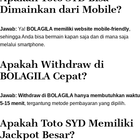
Dimainkan dari Mobile?
Jawab:
BOLAGILA memiliki website mobile-friendly
Ya!
,
sehingga Anda bisa bermain kapan saja dan di mana saja
melalui smartphone.
Apakah Withdraw di
BOLAGILA Cepat?
Jawab:
Withdraw di BOLAGILA hanya membutuhkan waktu
5-15 menit
, tergantung metode pembayaran yang dipilih.
Apakah Toto SYD Memiliki
Jackpot Besar?