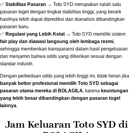
Stabilitas Pasaran
✅
→ Toto SYD merupakan salah satu
pasaran togel dengan tingkat stabilitas tinggi, yang berarti
hasilnya lebih dapat diprediksi dan dianalisis dibandingkan
pasaran baru.
Regulasi yang Lebih Ketat
✅
→ Toto SYD memiliki sistem
fair play dan diawasi langsung oleh lembaga resmi
,
sehingga memberikan transparansi dalam hasil pengeluaran
dan menjamin bahwa odds yang diberikan sesuai dengan
standar industri.
Dengan perbedaan odds yang lebih tinggi ini, tidak heran jika
banyak bettor profesional memilih Toto SYD sebagai
pasaran utama mereka di BOLAGILA
keuntungan
, karena
yang lebih besar dibandingkan dengan pasaran togel
lainnya
.
Jam Keluaran Toto SYD di