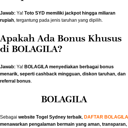
Jawab:
Toto SYD memiliki jackpot hingga miliaran
Ya!
rupiah
, tergantung pada jenis taruhan yang dipilih.
Apakah Ada Bonus Khusus
di BOLAGILA?
Jawab:
BOLAGILA menyediakan berbagai bonus
Ya!
menarik, seperti cashback mingguan, diskon taruhan, dan
referral bonus
.
BOLAGILA
website Togel Sydney terbaik
DAFTAR BOLAGILA
Sebagai
,
menawarkan pengalaman bermain yang aman, transparan,